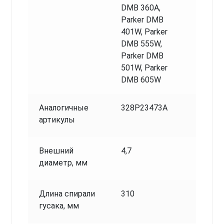
DMB 360A,
Parker DMB
401W, Parker
DMB 555W,
Parker DMB
501W, Parker
DMB 605W
Аналогичные
328P23473A
артикулы
Внешний
4,7
диаметр, мм
Длина спирали
310
гусака, мм