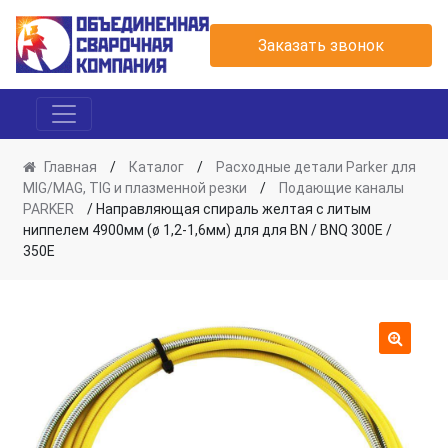
Заказать звонок
Главная
/
Каталог
/
Расходные детали Parker для
MIG/MAG, TIG и плазменной резки
/
Подающие каналы
PARKER
/ Направляющая спираль желтая с литым
ниппелем 4900мм (ø 1,2-1,6мм) для для BN / BNQ 300E /
350E
🔍