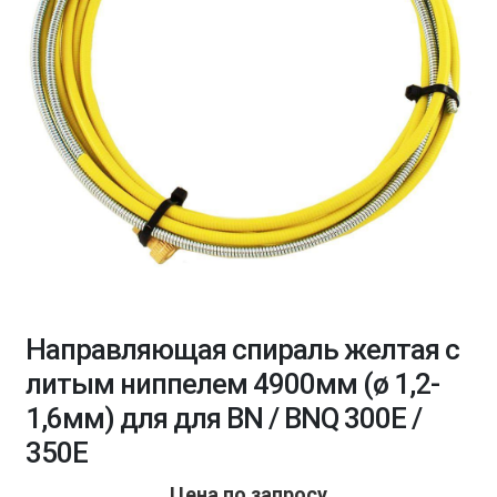
Направляющая спираль желтая с
литым ниппелем 4900мм (ø 1,2-
1,6мм) для для BN / BNQ 300E /
350E
Цена по запросу